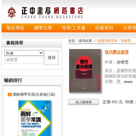
華語專區
國學文學
考用/工具書
校園系列
大專
首頁
>
搜尋結果
>> 您搜尋的字串「涂懷瑩」
書籍搜尋
現代憲法原理
作者：
涂懷瑩
其次，是書對於
除關於憲法的意
暢銷排行
分類，憲...
more
圖解國學常識(全新修訂版)
定價 485 元 特價
放入購物車