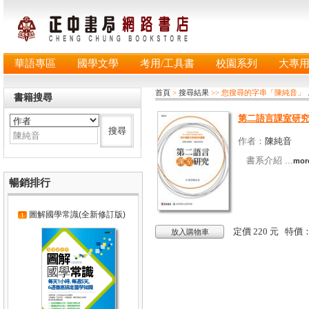
華語專區
國學文學
考用/工具書
校園系列
大專
首頁
>
搜尋結果
>> 您搜尋的字串「陳純音」
書籍搜尋
第二語言課室研
作者：
陳純音
書系介紹 ...
mor
暢銷排行
圖解國學常識(全新修訂版)
定價 220 元 特價
放入購物車