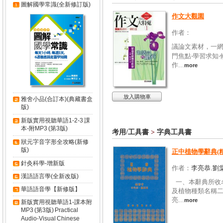
圖解國學常識(全新修訂版)
作文大觀園
作者：
議論文素材，一網打
門焦點‧學習求知‧
作...
more
放入購物車
雅舍小品(合訂本)(典藏書盒
版)
新版實用視聽華語1-2-3 課
本-附MP3 (第3版)
考用/工具書
>
字典工具書
狀元字音字形全攻略(新修
版)
正中植物學辭典(
針灸科學-增新版
作者：
李亮恭.劉
漢語語言學(全新改版)
一、本辭典所收
華語語音學【新修版】
及植物種類名稱
亮...
more
新版實用視聽華語1-課本附
MP3 (第3版) Practical
Audio-Visual Chinese