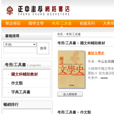
華語專區
國學文學
考用/工具書
校園系列
大專
首頁
>
考用/工具書
書籍搜尋
考用/工具書
>
國文科輔助教材
趣談文學史
作者：
中山女高
考用/工具書
Categories
※精簡中國文學
重點※ 從先秦詩
國文科輔助教材
年來中...
more
作文類
字典工具書
放入購物車
暢銷排行
考用/工具書
>
作文類