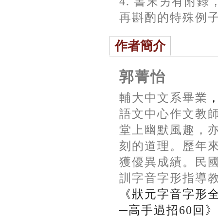
4.
書末另有附錄
再斟酌的特殊例
作者簡介
郭菁怡
輔大中文系畢業
語文中心作文教
堂上幽默風趣，
刻的道理。歷年
獲優異成績。民
訓字音字形指導
《狀元字音字形
─高手過招
60
回》