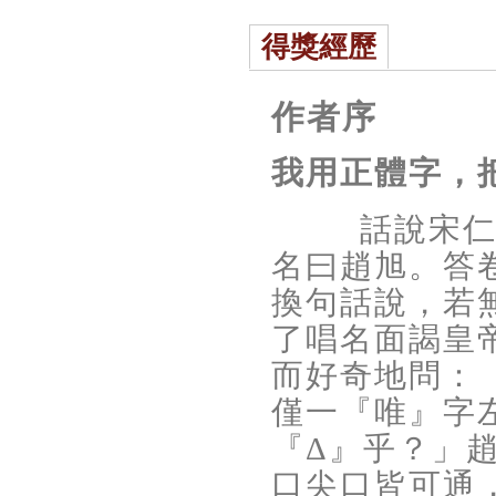
得獎經歷
作者序
我用正體字，
話說宋
名曰趙旭。答
換句話說，若
了唱名面謁皇
而好奇地問：
僅一『唯』字
『Δ』乎？」
口尖口皆可通