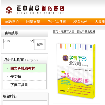
華語專區
國學文學
考用/工具書
校園系列
大專
首頁
>
考用/工具書
>
國文科輔助教材
書籍搜尋
考用/工具書
Categories
國文科輔助教材
作文類
字典工具書
暢銷排行