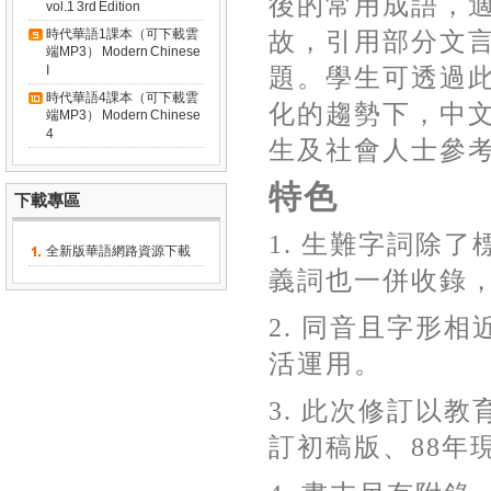
後的常用成語，
vol.1 3rd Edition
時代華語1課本（可下載雲
故，引用部分文
端MP3） Modern Chinese
I
題。學生可透過
時代華語4課本（可下載雲
化的趨勢下，中
端MP3） Modern Chinese
4
生及社會人士參
特色
下載專區
1.
生難字詞除了
全新版華語網路資源下載
義詞也一併收錄
2.
同音且字形相
活運用。
3.
此次修訂以教
訂初稿版、
88
年