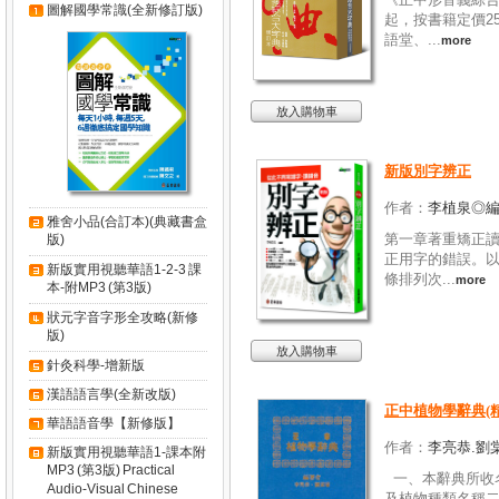
圖解國學常識(全新修訂版)
起，按書籍定價25
語堂、...
more
放入購物車
新版別字辨正
作者：
李植泉◎
雅舍小品(合訂本)(典藏書盒
第一章著重矯正
版)
正用字的錯誤。
新版實用視聽華語1-2-3 課
條排列次...
more
本-附MP3 (第3版)
狀元字音字形全攻略(新修
版)
放入購物車
針灸科學-增新版
漢語語言學(全新改版)
正中植物學辭典(
華語語音學【新修版】
作者：
李亮恭.劉
新版實用視聽華語1-課本附
MP3 (第3版) Practical
一、本辭典所收
Audio-Visual Chinese
及植物種類名稱