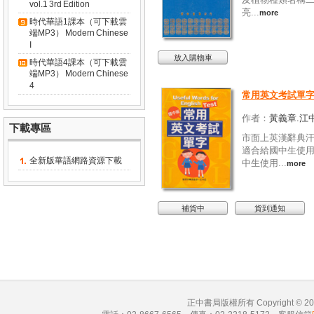
vol.1 3rd Edition
亮...
more
時代華語1課本（可下載雲
端MP3） Modern Chinese
I
放入購物車
時代華語4課本（可下載雲
端MP3） Modern Chinese
4
常用英文考試單
作者：
黃義章.江
下載專區
市面上英漢辭典
適合給國中生使
全新版華語網路資源下載
中生使用...
more
補貨中
貨到通知
正中書局版權所有 Copyright © 