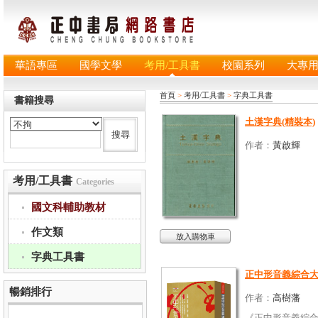
華語專區
國學文學
考用/工具書
校園系列
大專
首頁
>
考用/工具書
>
字典工具書
書籍搜尋
土漢字典(精裝本)
作者：
黃啟輝
考用/工具書
Categories
國文科輔助教材
作文類
放入購物車
字典工具書
正中形音義綜合大
暢銷排行
作者：
高樹藩
《正中形音義綜合大