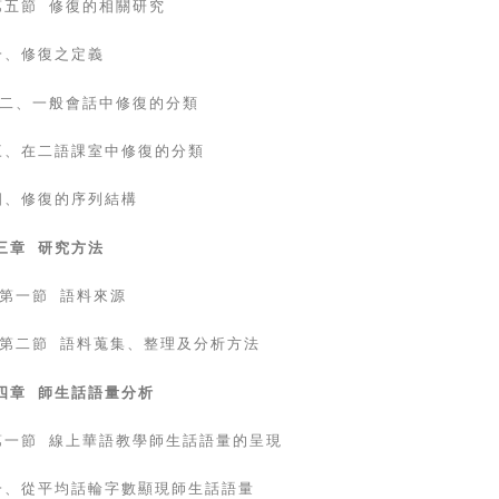
五節 修復的相關研究
、修復之定義
二、一般會話中修復的分類
、在二語課室中修復的分類
、修復的序列結構
三章 研究方法
第一節 語料來源
第二節 語料蒐集、整理及分析方法
四章 師生話語量分析
一節 線上華語教學師生話語量的呈現
、從平均話輪字數顯現師生話語量