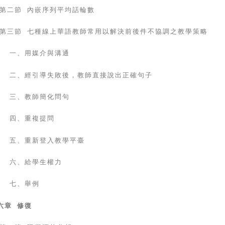
第二節 內嵌序列平均話輪數
第三節 七種線上華語教師常用以解決前後件不協調之教學策略
一、用媒介與溝通
二、經引導失敗後，教師直接說出正確句子
三、教師簡化問句
四、重複提問
五、重新登入教學平臺
六、給學生權力
七、舉例
六章 修復