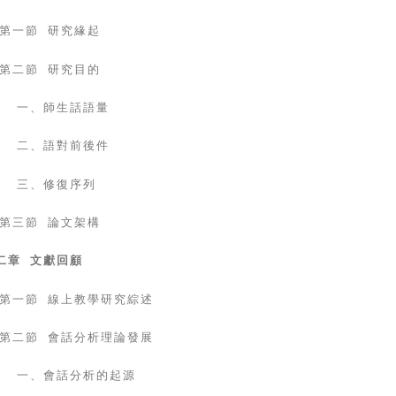
第一節 研究緣起
第二節 研究目的
一、師生話語量
二、語對前後件
三、修復序列
第三節 論文架構
二章 文獻回顧
第一節 線上教學研究綜述
第二節 會話分析理論發展
一、會話分析的起源