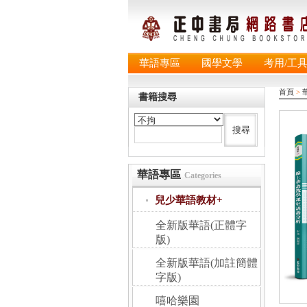
華語專區
國學文學
考用/工
首頁
>
書籍搜尋
華語專區
Categories
兒少華語教材+
全新版華語(正體字
版)
全新版華語(加註簡體
字版)
嘻哈樂園