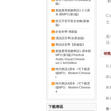
版)
新版實用視聽華語1-2-3 課
本-附MP3 (第3版)
C
士
狀元字音字形全攻略(新修
版)
針灸科學-增新版
高
漢語語言學(全新改版)
法
華語語音學【新修版】
新版實用視聽華語1-課本附
得獎
MP3 (第3版) Practical
Audio-Visual Chinese
vol.1 3rd Edition
目
時代華語1課本（可下載雲
端MP3） Modern Chinese
謝
I
時代華語4課本（可下載雲
摘
端MP3） Modern Chinese
4
圖
下載專區
第