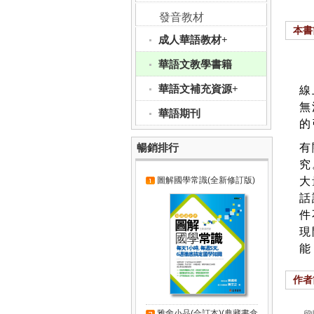
發音教材
本書
成人華語教材+
華語文教學書籍
線
華語文補充資源+
無
華語期刊
的
有
暢銷排行
究
大
圖解國學常識(全新修訂版)
話
件
現
能
作者
雅舍小品(合訂本)(典藏書盒