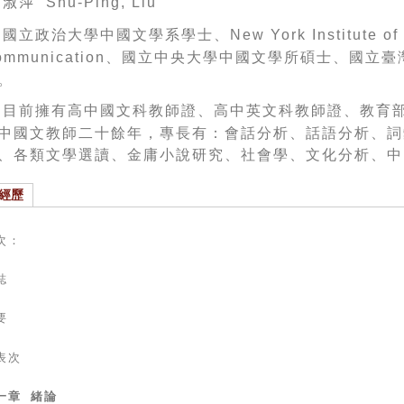
劉淑萍
Shu-Ping, Liu
國立政治大學中國文學系學士、
New York Institute of
、國立中央大學中國文學所碩士、國立臺
ommunication
。
目前擁有高中國文科教師證、高中英文科教師證、教育
中國文教師二十餘年，專長有：會話分析、話語分析、詞
、各類文學選讀、金庸小說研究、社會學、文化分析、中
經歷
次：
誌
要
表次
一章 緒論