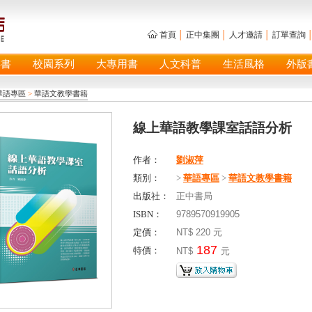
首頁
│
正中集團
│
人才邀請
│
訂單查詢
具書
校園系列
大專用書
人文科普
生活風格
外版
華語專區
>
華語文教學書籍
線上華語教學課室話語分析
作者：
劉淑萍
類別：
>
華語專區
>
華語文教學書籍
出版社：
正中書局
ISBN：
9789570919905
定價：
NT$ 220 元
187
特價：
NT$
元