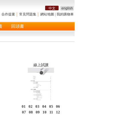
中文
english
│
合作提案
│
常見問題集
│
網站地圖
|
我的購物車
書
回頭書
線上試讀
01
02
03
04
05
06
07
08
09
10
11
12