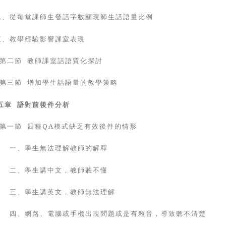
、從每堂課師生發話字數顯現師生話語量比例
、教學經驗影響課室表現
第二節 教師課室話語質化探討
第三節 增加學生話語量的教學策略
五章 語對前後件分析
第一節 四種
QA
模式缺乏有效後件的情形
一、學生無法理解教師的解釋
二、學生講中文，教師聽不懂
三、學生講英文，教師無法理解
四、網路、電腦或手機出現問題或是有雜音，導致聽不清楚