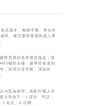
套包含課本、教師手冊、學生作
權威性，最完整而實用的成人華
。
練學習者的基本發音做起，透
輔助光碟，讓學習者達到
MP3
句，採用注音符號、漢語拼
。
法句型為骨幹，搭配中國人日
容大致如下：
課文、對話；
1.
；
短文；
注釋。
5.
6.