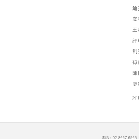
編
盧
王
許
劉
孫
陳
廖
許
電話：02-8667-656