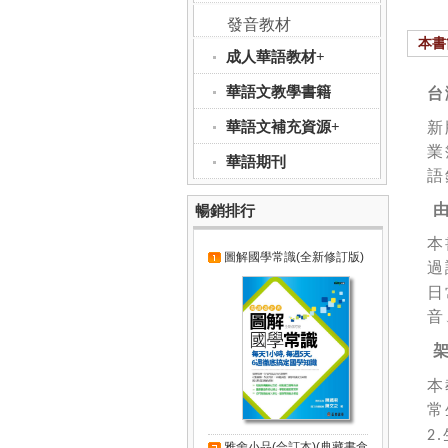
發音教材
本書
成人華語教材+
華語文教學書籍
台
華語文補充資源+
新
業
華語期刊
語
暢銷排行
本
圖解國學常識(全新修訂版)
過
日
音
本
常
2.
雅舍小品(合訂本)(典藏書盒