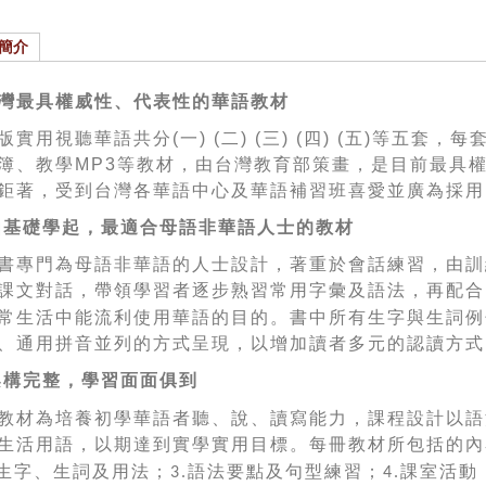
簡介
灣最具權威性、代表性的華語教材
版實用視聽華語共分
(
一
) (
二
) (
三
) (
四
) (
五
)
等五套，每
簿、教學
MP3
等教材，由台灣教育部策畫，是目前最具
鉅著，受到台灣各華語中心及華語補習班喜愛並廣為採用
由基礎學起，最適合
母語非華語人士的教材
書專門為母語非華語的人士設計，著重於會話練習，由訓
課文對話，帶領學習者逐步
熟習常用字彙及語法，再配合
常生活中能流利使用華語的目的。書中所有生字與生詞例
、通用拼音並列的方式呈現，以增加讀者多元的認讀方式
架構完整，學習面面俱到
教材為培養初學華語者聽、說、讀寫能力，課程設計以語
生活用語，以期達到實學實用目標。每冊教材所包括的內
生字、生詞及用法；
語法要點及句型練習；
課室活動
3.
4.