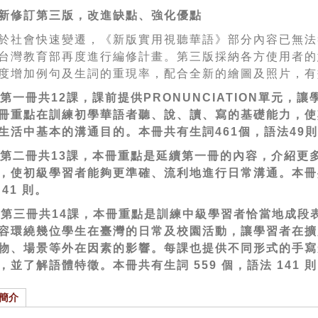
新修訂第三版，
改進缺點、強化優點
於社會快速變遷，《新版實用視聽華語》部分內容已無法
台灣教育部再度進行編修計畫。第三版採納各方使用者的
度增加例句及生詞的重現率，配合全新的繪圖及照片，有
第一冊共
12
課，課前提供
PRONUNCIATION
單元，讓
冊重點
在訓練初學華語者聽、說、讀、寫的基礎能力，使
生活中基本的溝通目的。本冊共有生詞
461
個，語法
49
則
第二冊
共
13
課，本冊重點是延續第一冊的內容，介紹更
，使初級學習者能夠更準確、流利地進行日常溝通。本冊
41
則。
第三冊
共
14
課，本冊重點是
訓練中級學習者恰當地成段
容環繞幾位學生在臺灣的日常及校園活動，讓學習者在擴
物、場景等外在因素的影響。每課也提供不同形式的手寫
，並了解語體特徵。本冊共有生詞
559
個，語法
141
則
簡介