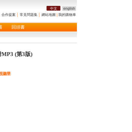
中文
english
│
合作提案
│
常見問題集
│
網站地圖
|
我的購物車
書
回頭書
MP3 (第3版)
視聽華