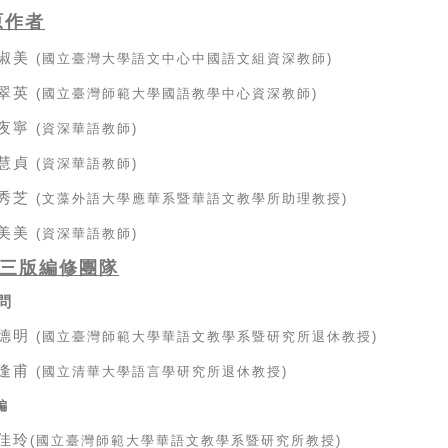
原
作者
淑美
(
國立臺灣大學語文中心中國語文組資深教師
)
翠英
(
國立臺灣師範大學國語教學中心資深教師
)
夜寧
(
資深華語教師
)
慧貞
(
資深華語教師
)
秀芝
(
文藻外語大學應華系暨華語文教學所助理教授
)
美美
(
資深華語教師
)
三版編修團隊
問
德明
(
國立臺灣師範大學華語文教學系暨研究所退休教授
)
逢甫
(
國立清華大學語言學研究所退休教授
)
編
佳玲
(
國立臺灣師範大學華語文教學系暨研究所教授
)