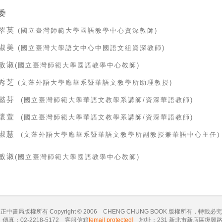
委
翠英
(
國立臺灣師範大學國語教學中心資深教師
)
淑美
(
國立臺灣大學語文中心中國語文組資深教師
)
敏淑
(
國立臺灣師範大學國語教學中心教師
)
秀芝
(
文藻外語大學應華系暨華語文教學所助理教授
)
懿芬
(
國立臺灣師範大學華語文教學系講師
/
資深華語教師
)
懷萱
(
國立臺灣師範大學華語文教學系講師
/
資深華語教師
)
淑慧
(
文藻外語大學應華系暨華語文教學所副教授兼華語中心主任
)
敏淑
(
國立臺灣師範大學國語教學中心教師
)
正中書局版權所有 Copyright © 2006 CHENG CHUNG BOOK 版權所有，轉載必究
5 傳真：02-2218-5172 客服信箱
[email protected]
地址：231 新北市新店區復興路 