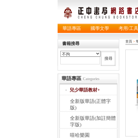
華語專區
國學文學
考用/工
首頁
>
書籍搜尋
華語專區
Categories
兒少華語教材+
全新版華語(正體字
版)
全新版華語(加註簡體
字版)
嘻哈樂園