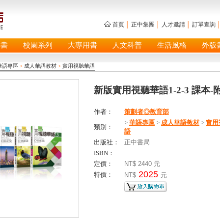
首頁
│
正中集團
│
人才邀請
│
訂單查詢
具書
校園系列
大專用書
人文科普
生活風格
外版
華語專區
>
成人華語教材
>
實用視聽華語
新版實用視聽華語1-2-3 課本-附
作者：
策劃者◎教育部
>
華語專區
>
成人華語教材
>
實用
類別：
語
出版社：
正中書局
ISBN：
定價：
NT$ 2440 元
2025
特價：
NT$
元