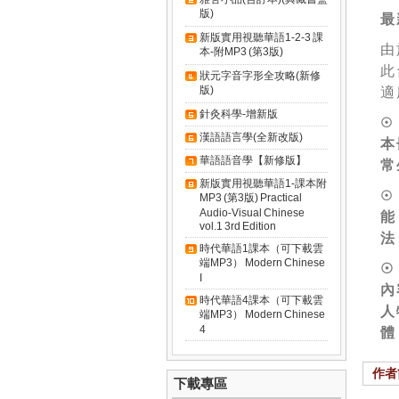
版)
最
新版實用視聽華語1-2-3 課
由
本-附MP3 (第3版)
此
狀元字音字形全攻略(新修
版)
適
針灸科學-增新版
☉
漢語語言學(全新改版)
本
華語語音學【新修版】
常
新版實用視聽華語1-課本附
☉
MP3 (第3版) Practical
Audio-Visual Chinese
能
vol.1 3rd Edition
法
時代華語1課本（可下載雲
端MP3） Modern Chinese
☉
I
內
時代華語4課本（可下載雲
人
端MP3） Modern Chinese
4
體
作者
下載專區