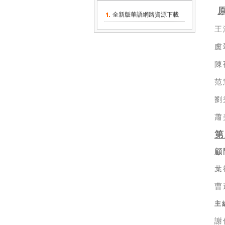
全新版華語網路資源下載
王
盧
陳
范
劉
蕭
第
顧
葉
曹
主
謝