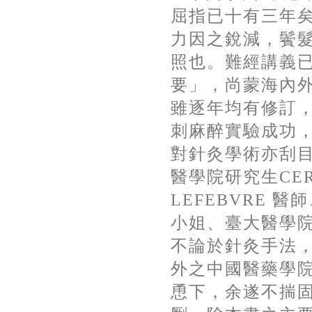
屈指已十有三年
力因之銳減，鬢
照也。難經講義
要」，尚蒙海內
雖逐年均有修訂
刺麻醉實驗成功
對針灸學術亦刮
醫學院研究生
CE
LEFEBVRE
醫師
小姐、臺大醫學
不論於針灸手法
外之中國醫藥學
恿下，余遂不揣