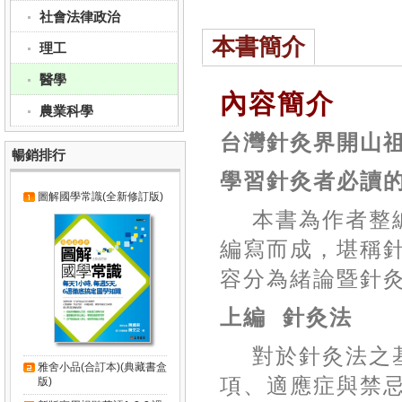
社會法律政治
本書簡介
理工
醫學
內容簡介
農業科學
台灣針灸界開山
暢銷排行
學習針灸者必讀
圖解國學常識(全新修訂版)
本書為作者整
編寫而成，堪稱
容分為緒論暨針
上編
針灸法
對於針灸法之
雅舍小品(合訂本)(典藏書盒
項、適應症與禁
版)