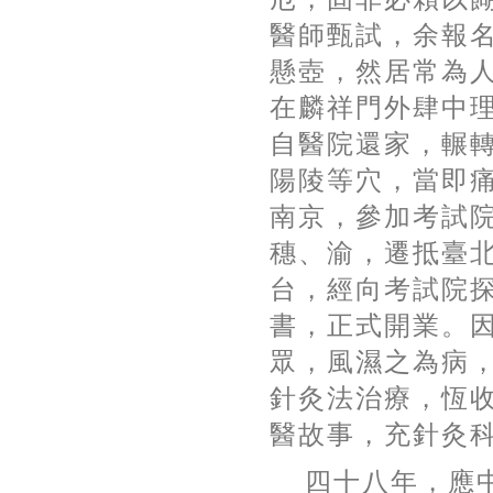
醫師甄試，余報
懸壺，然居常為
在麟祥門外肆中
自醫院還家，輾
陽陵等穴，當即
南京，參加考試
穗、渝，遷抵臺
台，經向考試院
書，正式開業。
眾，風濕之為病
針灸法治療，恆
醫故事，充針灸
四十八年，應