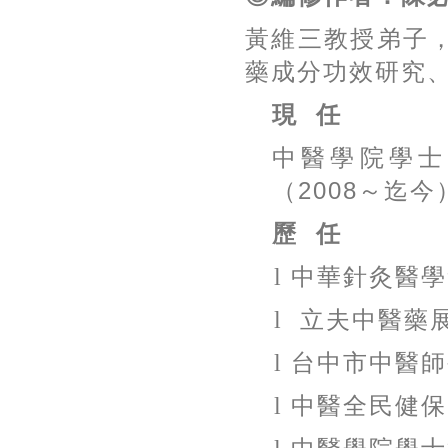
黃維三教授弟子
藥成分功效研究
現
任
中醫學院學士
（
2008
～迄今
歷
任
l
中華針灸醫學
l
立夫中醫藥
l
台中市中醫師
l
中醫全民健保