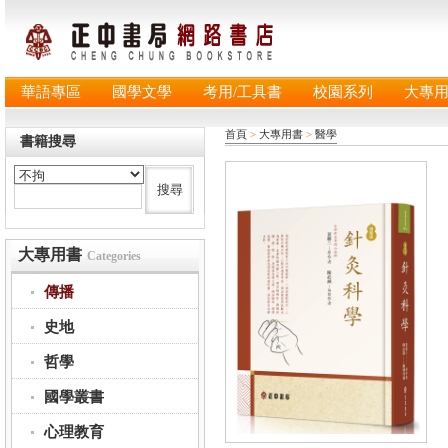
華語專區
國學文學
考用/工具書
校園系列
大專
首頁
>
大專用書
>
醫學
書籍搜尋
大專用書
Categories
傳播
史地
哲學
國學叢書
心理教育