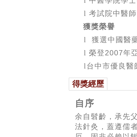
l
中醫學院學士
l
考試院中醫師
獲獎榮譽
l
獲選中國醫
l
榮登
2007
年
l
台中市優良醫
得獎經歷
自序
余自髫齡，承先
法針灸，蓋遵儒
厄，固非必賴以