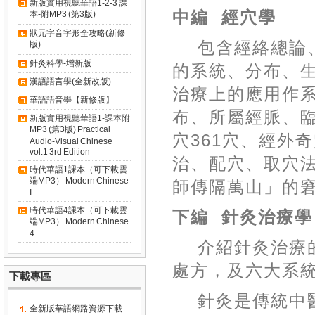
新版實用視聽華語1-2-3 課
中編
經穴學
本-附MP3 (第3版)
狀元字音字形全攻略(新修
包含經絡總論
版)
針灸科學-增新版
的系統、分布、
漢語語言學(全新改版)
治療上的應用作
華語語音學【新修版】
布、所屬經脈、
新版實用視聽華語1-課本附
MP3 (第3版) Practical
穴
361
穴、經外奇
Audio-Visual Chinese
vol.1 3rd Edition
治、配穴、取穴
時代華語1課本（可下載雲
端MP3） Modern Chinese
師傳隔萬山」的
I
時代華語4課本（可下載雲
下編
針灸治療學
端MP3） Modern Chinese
4
介紹針灸治療
處方，及六大系
下載專區
針灸是傳統中
全新版華語網路資源下載