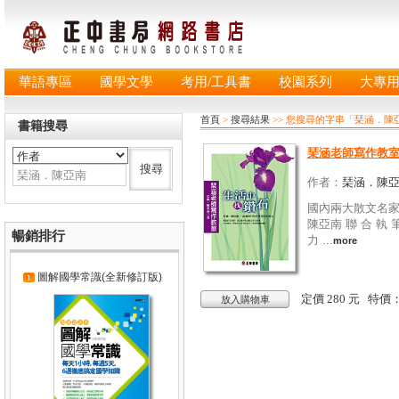
華語專區
國學文學
考用/工具書
校園系列
大專
首頁
>
搜尋結果
>> 您搜尋的字串「琹涵．
書籍搜尋
琹涵老師寫作教
作者：
琹涵．陳
國內兩大散文名家
陳亞南 聯 合 執
暢銷排行
力 ...
more
圖解國學常識(全新修訂版)
定價 280 元 特價
放入購物車