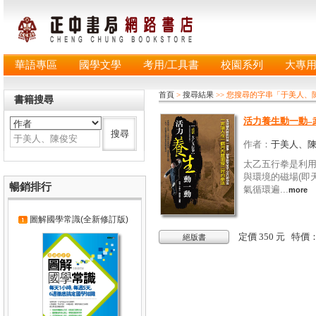
華語專區
國學文學
考用/工具書
校園系列
大專
首頁
>
搜尋結果
>> 您搜尋的字串「于美人
書籍搜尋
活力養生動一動–
作者：
于美人、
太乙五行拳是利
與環境的磁場(即
暢銷排行
氣循環遍...
more
圖解國學常識(全新修訂版)
定價 350 元 特價
絕版書