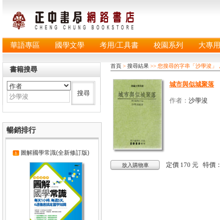
華語專區
國學文學
考用/工具書
校園系列
大專
首頁
>
搜尋結果
>> 您搜尋的字串「沙學浚」
書籍搜尋
城市與似城聚落
作者：
沙學浚
暢銷排行
圖解國學常識(全新修訂版)
定價 170 元 特價
放入購物車