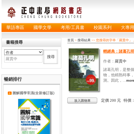
華語專區
國學文學
考用/工具書
校園系列
大專
首頁
>
搜尋結果
>> 您搜尋的字串「羅貫中」
書籍搜尋
輕經典：諸葛孔
作者：
羅貫中
諸葛孔明，是整
物，他精熟時事
暢銷排行
測。因此，...
mor
圖解國學常識(全新修訂版)
定價 200 元 特價
放入購物車