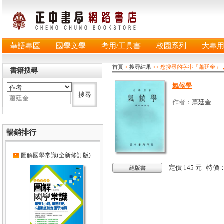
華語專區
國學文學
考用/工具書
校園系列
大專
首頁
>
搜尋結果
>> 您搜尋的字串「蕭廷奎」
書籍搜尋
氣候學
作者：
蕭廷奎
暢銷排行
圖解國學常識(全新修訂版)
定價 145 元 特價
絕版書